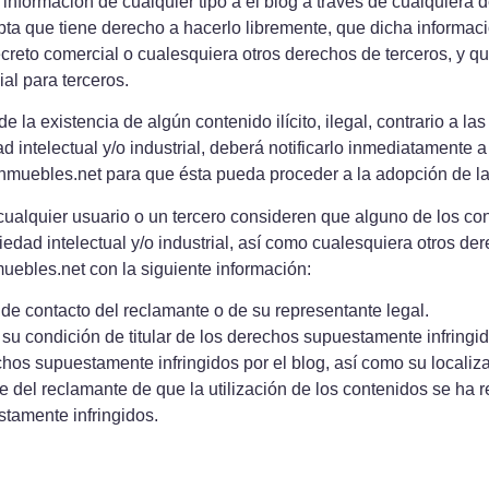
información de cualquier tipo a el blog a través de cualquiera de
epta que tiene derecho a hacerlo libremente, que dicha informac
secreto comercial o cualesquiera otros derechos de terceros, y q
ial para terceros.
de la existencia de algún contenido ilícito, ilegal, contrario a l
 intelectual y/o industrial, deberá notificarlo inmediatamente a 
ninmuebles.net para que ésta pueda proceder a la adopción de l
ualquier usuario o un tercero consideren que alguno de los co
edad intelectual y/o industrial, así como cualesquiera otros der
uebles.net con la siguiente información:
 de contacto del reclamante o de su representante legal.
u condición de titular de los derechos supuestamente infringid
hos supuestamente infringidos por el blog, así como su localiza
 del reclamante de que la utilización de los contenidos se ha r
stamente infringidos.