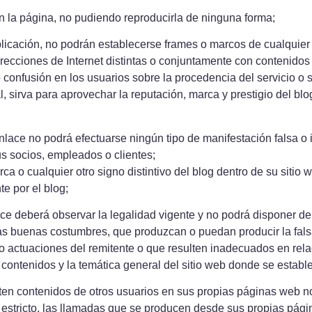
n la página, no pudiendo reproducirla de ninguna forma;
icación, no podrán establecerse frames o marcos de cualquier t
direcciones de Internet distintas o conjuntamente con contenido
o confusión en los usuarios sobre la procedencia del servicio o 
, sirva para aprovechar la reputación, marca y prestigio del bl
nlace no podrá efectuarse ningún tipo de manifestación falsa o 
us socios, empleados o clientes;
arca o cualquier otro signo distintivo del blog dentro de su sitio
e por el blog;
ce deberá observar la legalidad vigente y no podrá disponer de 
 las buenas costumbres, que produzcan o puedan producir la fals
o actuaciones del remitente o que resulten inadecuados en rela
 contenidos y la temática general del sitio web donde se establ
ten contenidos de otros usuarios en sus propias páginas web no
o estricto, las llamadas que se producen desde sus propias pág