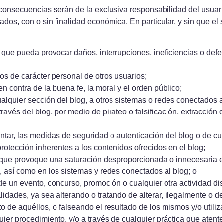
 consecuencias serán de la exclusiva responsabilidad del usuario
zados, con o sin finalidad económica. En particular, y sin que el 
 que pueda provocar daños, interrupciones, ineficiencias o defe
os de carácter personal de otros usuarios;
en contra de la buena fe, la moral y el orden público;
alquier sección del blog, a otros sistemas o redes conectados a
 través del blog, por medio de pirateo o falsificación, extracción
antar, las medidas de seguridad o autenticación del blog o de c
rotección inherentes a los contenidos ofrecidos en el blog;
que provoque una saturación desproporcionada o innecesaria en 
, así como en los sistemas y redes conectados al blog; o
de un evento, concurso, promoción o cualquier otra actividad dis
idades, ya sea alterando o tratando de alterar, ilegalmente o de
o de aquéllos, o falseando el resultado de los mismos y/o util
uier procedimiento, y/o a través de cualquier práctica que aten