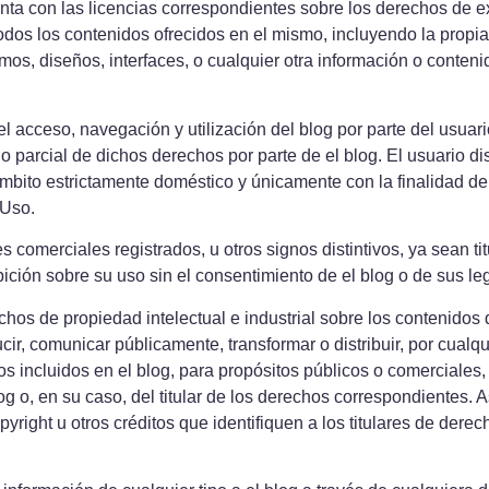
uenta con las licencias correspondientes sobre los derechos de e
todos los contenidos ofrecidos en el mismo, incluyendo la propia 
smos, diseños, interfaces, o cualquier otra información o contenid
 acceso, navegación y utilización del blog por parte del usuari
l o parcial de dichos derechos por parte de el blog. El usuario 
mbito estrictamente doméstico y únicamente con la finalidad de
 Uso.
comerciales registrados, u otros signos distintivos, ya sean tit
bición sobre su uso sin el consentimiento de el blog o de sus legí
os de propiedad intelectual e industrial sobre los contenidos de
ucir, comunicar públicamente, transformar o distribuir, por cualq
dos incluidos en el blog, para propósitos públicos o comerciales,
log o, en su caso, del titular de los derechos correspondientes.
yright u otros créditos que identifiquen a los titulares de dere