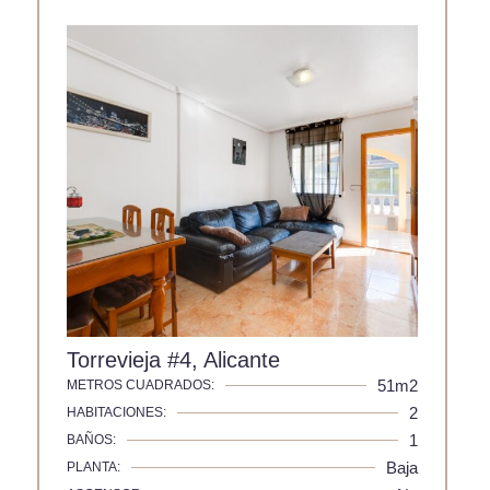
Torrevieja #4, Alicante
51m2
METROS CUADRADOS:
2
HABITACIONES:
1
BAÑOS:
Baja
PLANTA: