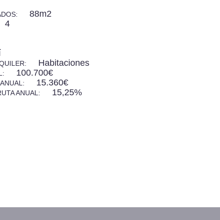
88m2
ADOS:
4
í
Habitaciones
LQUILER:
100.700€
L:
15.360€
 ANUAL:
15,25%
RUTA ANUAL: