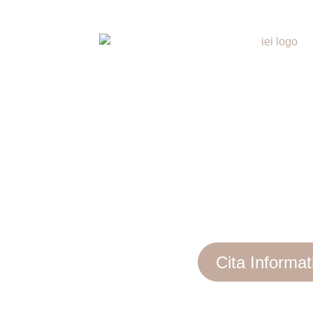
hopper Inmobiliario
otecario
Éxito
ra
Cita Informat