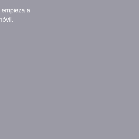
y empieza a
óvil.