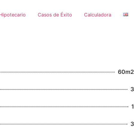
Hipotecario
Casos de Éxito
Calculadora
60m2
3
1
3