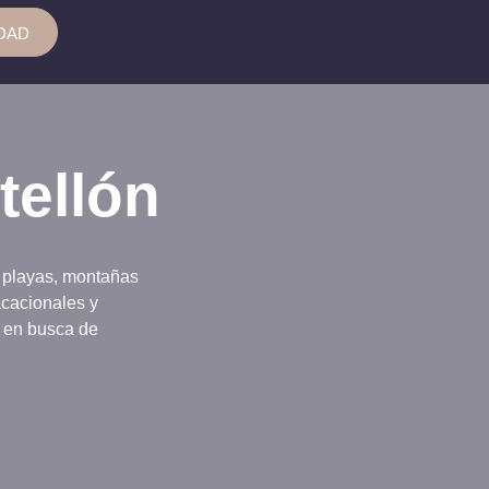
DAD
tellón
e playas, montañas
acacionales y
s en busca de