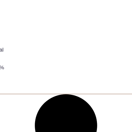
al
0%