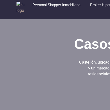
Personal Shopper Inmobiliario
Broker Hipot
Casos
Castellón, ubicad
y un mercado
residenciale