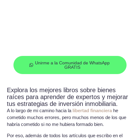
¿Quieres empezar a invertir de la
mano de profesionales?
Únete a nuestra Comunidad de Inversión de Whatsapp
de forma gratuita y empieza a recibir oportunidades de
inversión cada semana en tu móvil
Unirme a la Comunidad de WhatsApp
GRATIS
Explora los mejores libros sobre bienes
raíces para aprender de expertos y mejorar
tus estrategias de inversión inmobiliaria.
A lo largo de mi camino hacia la
libertad financiera
he
cometido muchos errores, pero muchos menos de los que
habría cometido si no me hubiera formado bien.
Por eso, además de todos los artículos que escribo en el