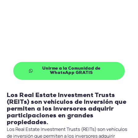
¿Quieres empezar a invertir de
la mano de profesionales?
Únete a nuestra Comunidad de Inversión de
Whatsapp de forma gratuita y empieza a recibir
oportunidades de inversión cada semana en tu
móvil
Unirme a la Comunidad de
WhatsApp GRATIS
Los Real Estate Investment Trusts
(REITs) son vehículos de inversión que
permiten a los inversores adquirir
participaciones en grandes
propiedades.
Los Real Estate Investment Trusts (REITs) son vehículos
de inversión que permiten a los inversores adquirir