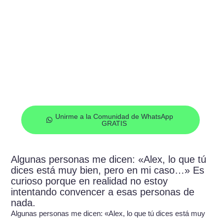
¿Quieres empezar a invertir de la
mano de profesionales?
Únete a nuestra Comunidad de Inversión de Whatsapp
de forma gratuita y empieza a recibir oportunidades de
inversión cada semana en tu móvil
Unirme a la Comunidad de WhatsApp
GRATIS
Algunas personas me dicen: «Alex, lo que tú
dices está muy bien, pero en mi caso…» Es
curioso porque en realidad no estoy
intentando convencer a esas personas de
nada.
Algunas personas me dicen: «Alex, lo que tú dices está muy