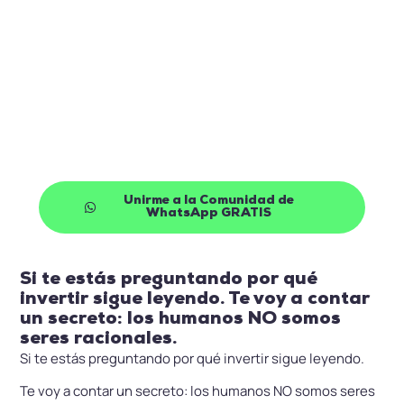
¿Quieres empezar a invertir de
la mano de profesionales?
Únete a nuestra Comunidad de Inversión de
Whatsapp de forma gratuita y empieza a recibir
oportunidades de inversión cada semana en tu
móvil
Unirme a la Comunidad de
WhatsApp GRATIS
Si te estás preguntando por qué
invertir sigue leyendo. Te voy a contar
un secreto: los humanos NO somos
seres racionales.
Si te estás preguntando por qué invertir sigue leyendo.
Te voy a contar un secreto: los humanos NO somos seres